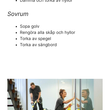
Damma och torka av hyllor
Sovrum
Sopa golv
Rengöra alla skåp och hyllor
Torka av spegel
Torka av sängbord