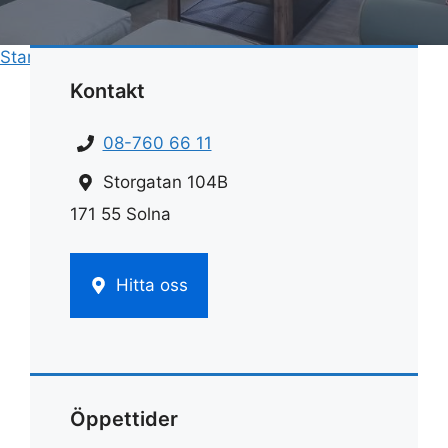
Start
»
Rengöring
»
Rengörning badrum
Kontakt
08-760 66 11
Storgatan 104B
171 55 Solna
Hitta oss
Öppettider