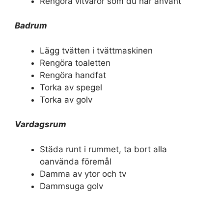
Rengöra vitvaror som du har använt
Badrum
Lägg tvätten i tvättmaskinen
Rengöra toaletten
Rengöra handfat
Torka av spegel
Torka av golv
Vardagsrum
Städa runt i rummet, ta bort alla
oanvända föremål
Damma av ytor och tv
Dammsuga golv