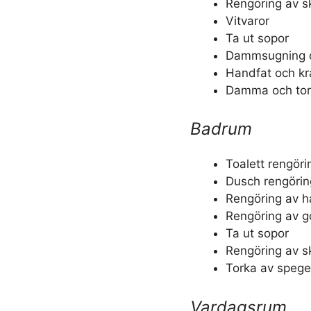
Rengöring av s
Vitvaror
Ta ut sopor
Dammsugning o
Handfat och kr
Damma och tork
Badrum
Toalett rengöri
Dusch rengörin
Rengöring av h
Rengöring av g
Ta ut sopor
Rengöring av s
Torka av spege
Vardagsrum