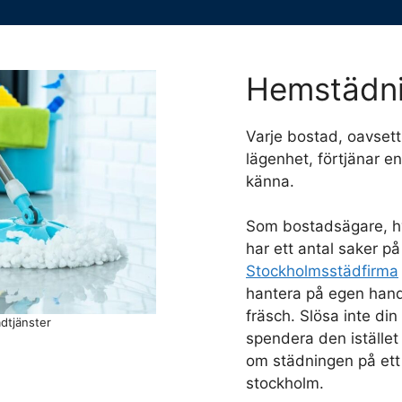
Hemstädn
Varje bostad, oavsett 
lägenhet, förtjänar e
känna.
Som bostadsägare, hyr
har ett antal saker på
Stockholmsstädfirma
hantera på egen hand
fräsch. Slösa inte di
dtjänster
spendera den istället
om städningen på ett 
stockholm.