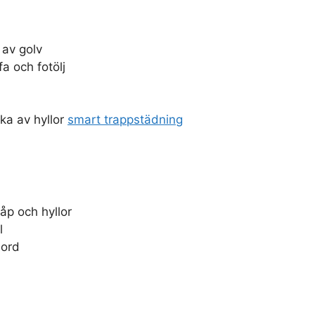
 av golv
 och fotölj
a av hyllor
smart trappstädning
åp och hyllor
l
bord