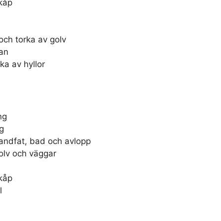
kåp
ch torka av golv
an
a av hyllor
ng
g
andfat, bad och avlopp
olv och väggar
kåp
l