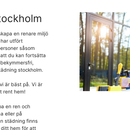
Stockholm
skapa en renare miljö
 har utfört
atpersoner såsom
 att du kan fortsätta
en bekymmersfri,
städning stockholm.
i är bäst på. Vi är
t rent hem!
pa en ren och
a eller på
in städning finns
 ditt hem för att