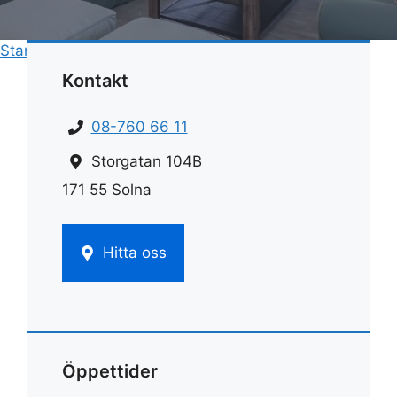
Start
»
Hemstädnings pris
»
Vad kostar städhjälp
Kontakt
08-760 66 11
Storgatan 104B
171 55 Solna
Hitta oss
Öppettider