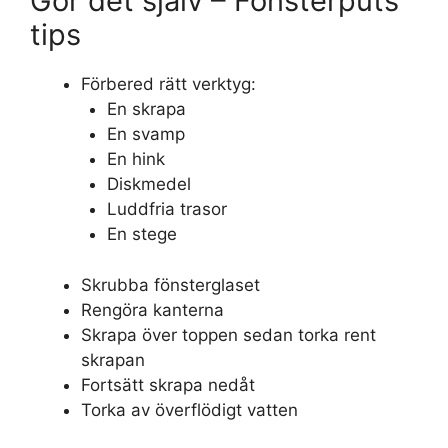
Gör det själv – Fönsterputs
tips
Förbered rätt verktyg:
En skrapa
En svamp
En hink
Diskmedel
Luddfria trasor
En stege
Skrubba fönsterglaset
Rengöra kanterna
Skrapa över toppen sedan torka rent
skrapan
Fortsätt skrapa nedåt
Torka av överflödigt vatten