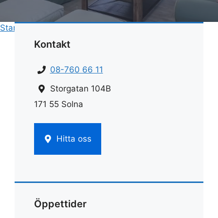
Start
»
Rengöring
»
Ättika rengöring recept
Kontakt
08-760 66 11
Storgatan 104B
171 55 Solna
Hitta oss
Öppettider