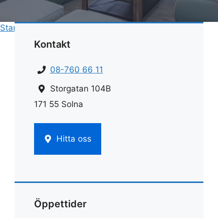
Start
»
Rengöring
»
Sot rengöringsmedel
Kontakt
08-760 66 11
Storgatan 104B
171 55 Solna
Hitta oss
Öppettider