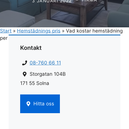
3 JANUARI 2022
Start
»
Hemstädnings pris
»
Vad kostar hemstädning
per timme
Kontakt
08-760 66 11
Storgatan 104B
171 55 Solna
Hitta oss