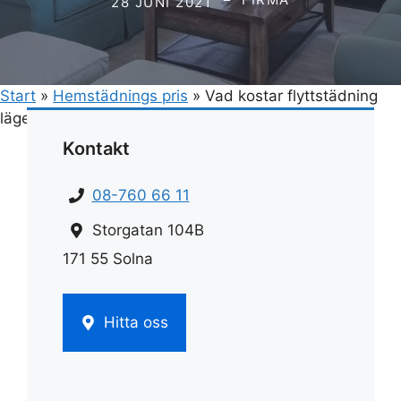
28 JUNI 2021
Start
»
Hemstädnings pris
»
Vad kostar flyttstädning
lägenhet
Kontakt
08-760 66 11
Storgatan 104B
171 55 Solna
Hitta oss