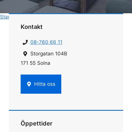
Start
»
Rengöring
»
Rengöring duschkabin
Kontakt
08-760 66 11
Storgatan 104B
171 55 Solna
Hitta oss
Öppettider