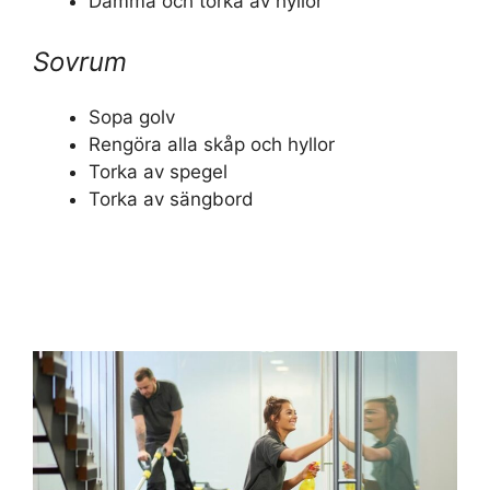
Damma och torka av hyllor
Sovrum
Sopa golv
Rengöra alla skåp och hyllor
Torka av spegel
Torka av sängbord