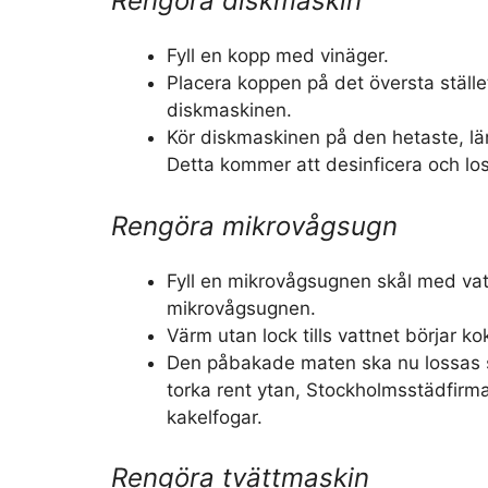
Rengöra diskmaskin
Fyll en kopp med vinäger.
Placera koppen på det översta ställ
diskmaskinen.
Kör diskmaskinen på den hetaste, l
Detta kommer att desinficera och lo
Rengöra mikrovågsugn
Fyll en mikrovågsugnen skål med vat
mikrovågsugnen.
Värm utan lock tills vattnet börjar ko
Den påbakade maten ska nu lossas s
torka rent ytan, Stockholmsstädfirm
kakelfogar.
Rengöra tvättmaskin