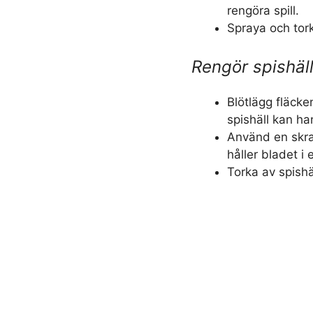
rengöra spill.
Spraya och tork
Rengör spishäl
Blötlägg fläcke
spishäll kan han
Använd en skra
håller bladet i 
Torka av spishä