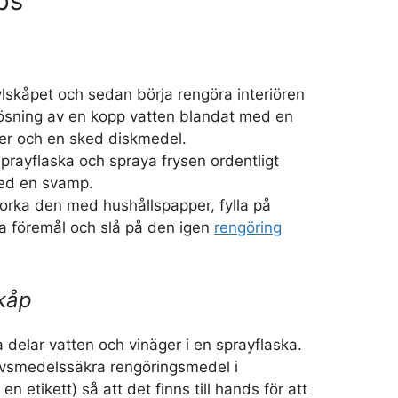
ps
lskåpet och sedan börja rengöra interiören
ösning av en kopp vatten blandat med en
ger och en sked diskmedel.
prayflaska och spraya frysen ordentligt
ed en svamp.
orka den med hushållspapper, fylla på
a föremål och slå på den igen
rengöring
kåp
a delar vatten och vinäger i en sprayflaska.
livsmedelssäkra rengöringsmedel i
n etikett) så att det finns till hands för att