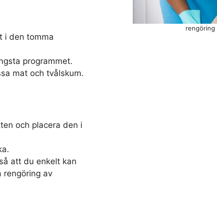
rengöring 
et i den tomma
ängsta programmet.
ssa mat och tvålskum.
ten och placera den i
ka.
å att du enkelt kan
a rengöring av