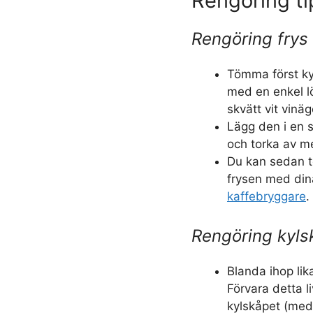
Rengöring ti
Rengöring frys
Tömma först ky
med en enkel l
skvätt vit vinä
Lägg den i en s
och torka av m
Du kan sedan t
frysen med din
kaffebryggare
.
Rengöring kyls
Blanda ihop lik
Förvara detta 
kylskåpet (med e