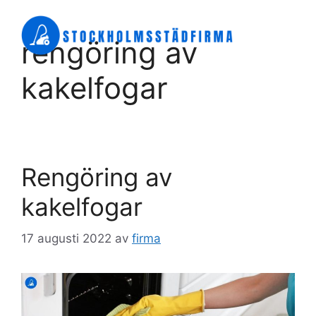
Hoppa
till
Meny
rengöring av
innehåll
kakelfogar
Rengöring av
kakelfogar
17 augusti 2022
av
firma