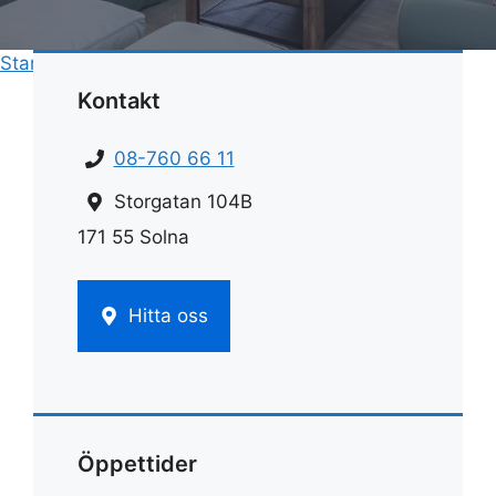
Start
»
Rengöring
»
Rengöra glashäll på spis
Kontakt
08-760 66 11
Storgatan 104B
171 55 Solna
Hitta oss
Öppettider