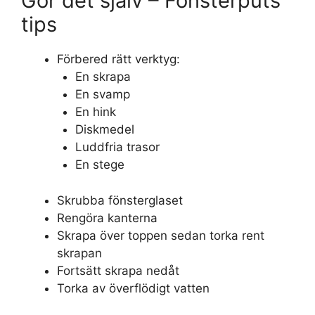
Gör det själv – Fönsterputs
tips
Förbered rätt verktyg:
En skrapa
En svamp
En hink
Diskmedel
Luddfria trasor
En stege
Skrubba fönsterglaset
Rengöra kanterna
Skrapa över toppen sedan torka rent
skrapan
Fortsätt skrapa nedåt
Torka av överflödigt vatten