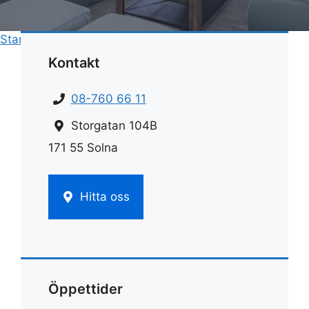
Start
»
Hemstädnings pris
»
Hemstädning priser
Kontakt
08-760 66 11
Storgatan 104B
171 55 Solna
Hitta oss
Öppettider