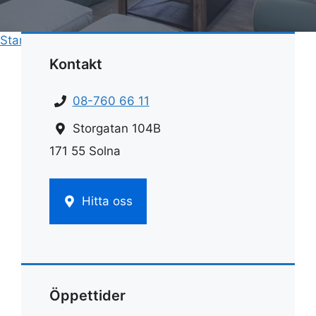
Start
»
Fönsterputs
»
Fönsterbrädor marmor
Kontakt
08-760 66 11
Storgatan 104B
171 55 Solna
Hitta oss
Öppettider