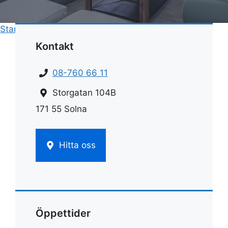
Start
»
Rengöring
»
Rengöra plastmatta golv
Kontakt
08-760 66 11
Storgatan 104B
171 55 Solna
Hitta oss
Öppettider