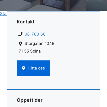
Start
»
Rengöring
»
Rengöra badrumskakel
Kontakt
08-760 66 11
Storgatan 104B
171 55 Solna
Hitta oss
Öppettider