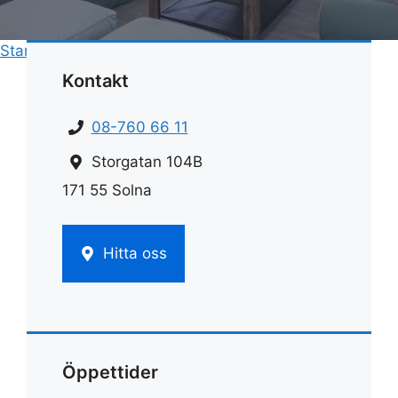
Start
»
Rengöring
»
Rengöra ugnen med såpa
Kontakt
08-760 66 11
Storgatan 104B
171 55 Solna
Hitta oss
Öppettider