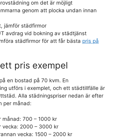
provstädning om det är möjligt
immarna genom att plocka undan innan
t, jämför städfirmor
UT avdrag vid bokning av städtjänst
mföra städfirmor för att får bästa
pris på
ett pris exempel
på en bostad på 70 kvm. En
 utförs i exemplet, och ett städtillfälle är
yttstäd. Alla städningspriser nedan är efter
h per månad:
r månad: 700 – 1000 kr
r vecka: 2000 – 3000 kr
rannan vecka: 1500 – 2000 kr