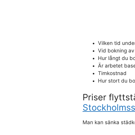
Vilken tid unde
Vid bokning av
Hur långt du bo
Är arbetet base
Timkostnad
Hur stort du bo
Priser flytts
Stockholmss
Man kan sänka städk