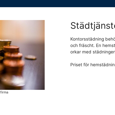
Städtjänst
Kontorsstädning behöv
och fräscht. En hems
orkar med städningen e
Priset för hemstädnin
dfirma