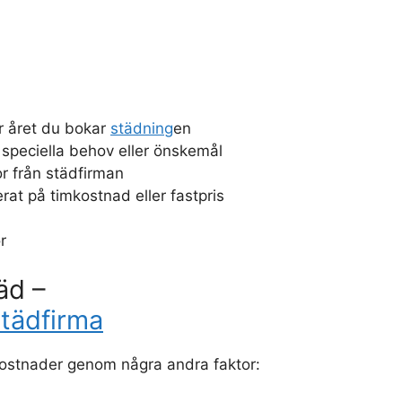
r året du bokar
städning
en
 speciella behov eller önskemål
r från städfirman
rat på timkostnad eller fastpris
r
täd –
tädfirma
ostnader genom några andra faktor: