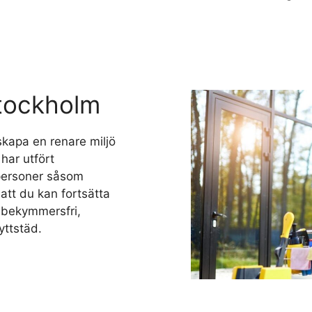
Stockholm
skapa en renare miljö
 har utfört
atpersoner såsom
 att du kan fortsätta
en bekymmersfri,
yttstäd.