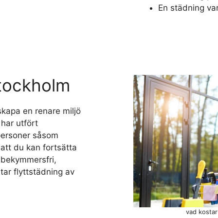
En städning va
Stockholm
skapa en renare miljö
 har utfört
atpersoner såsom
 att du kan fortsätta
en bekymmersfri,
tar flyttstädning av
vad kostar