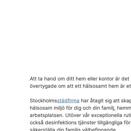
Att ta hand om ditt hem eller kontor är det v
övertygade om att ett hälsosamt hem är et
Stockholms
städfirma
har åtagit sig att ska
hälsosam miljö för dig och din familj, hemm
arbetsplatsen. Utöver vår exceptionella rut
också desinfektions tjänster tillgängliga för
säkerställa din familjs välbefinnande.