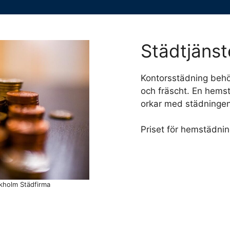
Städtjänst
Kontorsstädning behöv
och fräscht. En hems
orkar med städningen e
Priset för hemstädnin
ckholm Städfirma