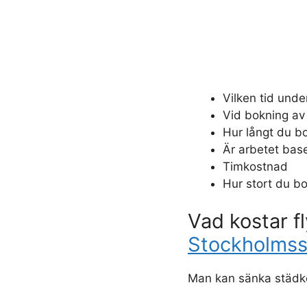
Vilken tid unde
Vid bokning av
Hur långt du bo
Är arbetet base
Timkostnad
Hur stort du bo
Vad kostar f
Stockholmss
Man kan sänka städk