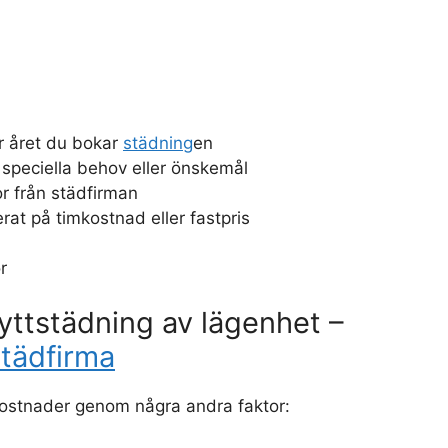
r året du bokar
städning
en
 speciella behov eller önskemål
r från städfirman
rat på timkostnad eller fastpris
r
lyttstädning av lägenhet –
tädfirma
ostnader genom några andra faktor: