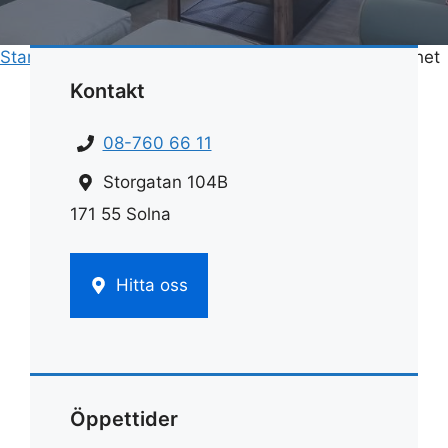
Start
»
Hemstädnings pris
»
Pris flyttstädning lägenhet
Kontakt
08-760 66 11
Storgatan 104B
171 55 Solna
Hitta oss
Öppettider