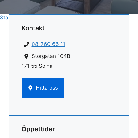
Start
»
Rengöring
»
Husmorstips rengöra ugn
Kontakt
08-760 66 11
Storgatan 104B
171 55 Solna
Hitta oss
Öppettider