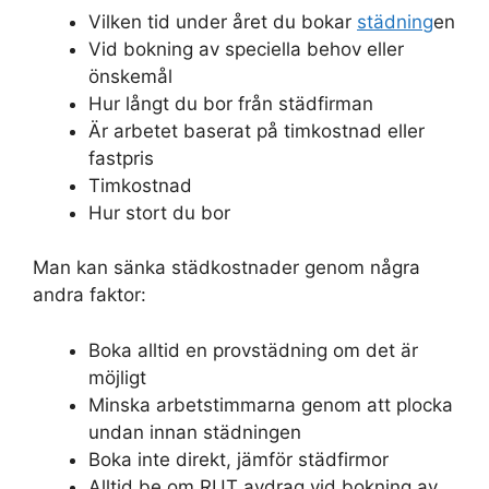
Vilken tid under året du bokar
städning
en
Vid bokning av speciella behov eller
önskemål
Hur långt du bor från städfirman
Är arbetet baserat på timkostnad eller
fastpris
Timkostnad
Hur stort du bor
Man kan sänka städkostnader genom några
andra faktor:
Boka alltid en provstädning om det är
möjligt
Minska arbetstimmarna genom att plocka
undan innan städningen
Boka inte direkt, jämför städfirmor
Alltid be om RUT avdrag vid bokning av