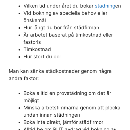
Vilken tid under året du bokar
städning
en
Vid bokning av speciella behov eller
önskemål
Hur långt du bor från städfirman
Är arbetet baserat på timkostnad eller
fastpris
Timkostnad
Hur stort du bor
Man kan sänka städkostnader genom några
andra faktor:
Boka alltid en provstädning om det är
möjligt
Minska arbetstimmarna genom att plocka
undan innan städningen
Boka inte direkt, jämför städfirmor
Alltid be om RUT avdrag vid bokning av