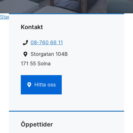
Start
»
Flyttstädning
»
Flyttstädning tullinge
Kontakt
08-760 66 11
Storgatan 104B
171 55 Solna
Hitta oss
Öppettider