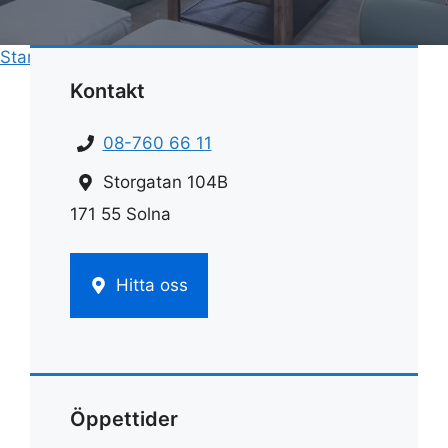
Start
»
Städning
»
Bikarbonat städning
Kontakt
08-760 66 11
Storgatan 104B
171 55 Solna
Hitta oss
Öppettider