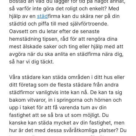
bostad än vad du lägger för tid på något annat,
så varför inte göra det roligt och enkelt? Med
hjälp av en
städ
firma kan du skära ner på din
städtid och piffa till med självförtroende.
Oavsett om du letar efter de senaste
hemstädning tipsen, råd för att rengöra dina
mest älskade saker och ting eller hjälp med att
avgöra när du ska anlita en städfirma nära dig,
så har vi dig täckt.
Våra städare kan städa områden i ditt hus eller
ditt företag som de flesta städare från andra
städfirmor vanligtvis inte kan nå. De kan ta sig
bakom vitvaror, in i springorna och hörnen och
upp i taket för att få varenda tum av din
fastighet att se så bra ut som möjligt. Du
kanske kan städa mycket av din fastighet, men
hur är det med dessa svåråtkomliga platser? Du