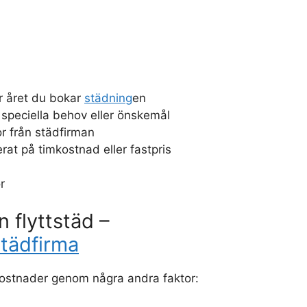
r året du bokar
städning
en
 speciella behov eller önskemål
r från städfirman
rat på timkostnad eller fastpris
r
 flyttstäd –
tädfirma
ostnader genom några andra faktor: