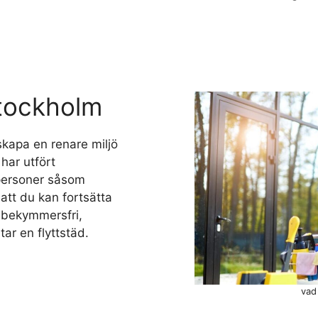
Stockholm
skapa en renare miljö
 har utfört
atpersoner såsom
 att du kan fortsätta
en bekymmersfri,
ar en flyttstäd.
vad