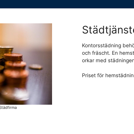
Städtjänst
Kontorsstädning behöv
och fräscht. En hems
orkar med städningen e
Priset för hemstädnin
Städfirma