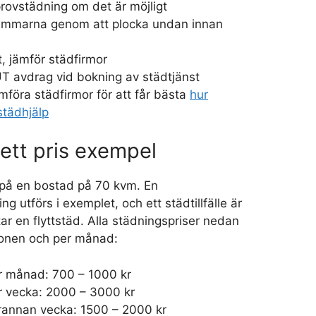
provstädning om det är möjligt
immarna genom att plocka undan innan
t, jämför städfirmor
UT avdrag vid bokning av städtjänst
mföra städfirmor för att får bästa
hur
städhjälp
ett pris exempel
på en bostad på 70 kvm. En
 utförs i exemplet, och ett städtillfälle är
ar en flyttstäd. Alla städningspriser nedan
tionen och per månad:
r månad: 700 – 1000 kr
r vecka: 2000 – 3000 kr
rannan vecka: 1500 – 2000 kr