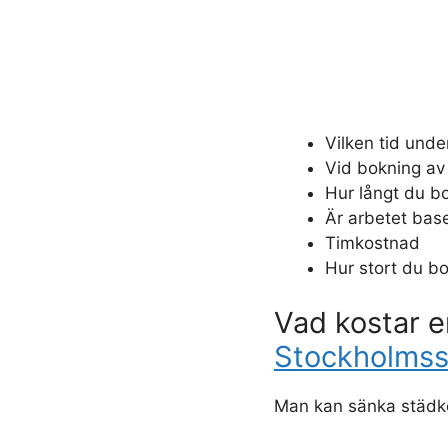
Vilken tid unde
Vid bokning av
Hur långt du bo
Är arbetet base
Timkostnad
Hur stort du bo
Vad kostar en
Stockholmss
Man kan sänka städk