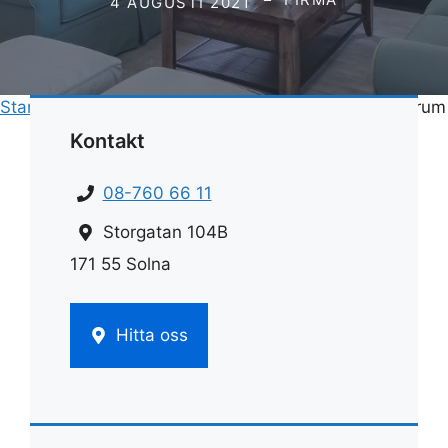
4 AUGUSTI 2021
Start
»
Rengöring
»
Bästa rengöringsmedlet för badrum
Kontakt
08-760 66 11
Storgatan 104B
171 55 Solna
Hitta oss