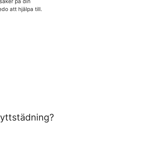
 saker på din
o att hjälpa till.
lyttstädning?