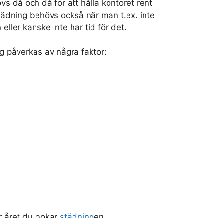
s då och då för att hålla kontoret rent
tädning behövs också när man t.ex. inte
ller kanske inte har tid för det.
g påverkas av några faktor:
r året du bokar
städning
en