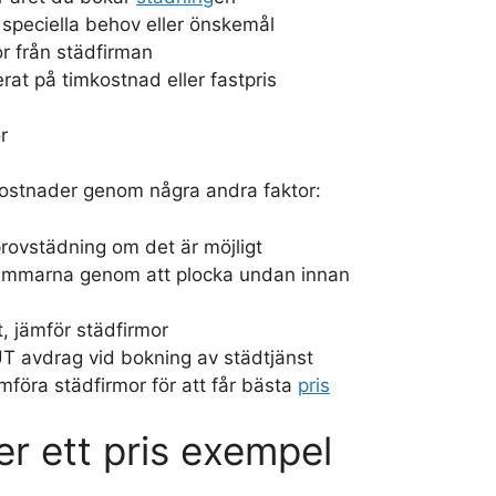
 speciella behov eller önskemål
r från städfirman
rat på timkostnad eller fastpris
r
ostnader genom några andra faktor:
provstädning om det är möjligt
immarna genom att plocka undan innan
t, jämför städfirmor
UT avdrag vid bokning av städtjänst
mföra städfirmor för att får bästa
pris
r ett pris exempel