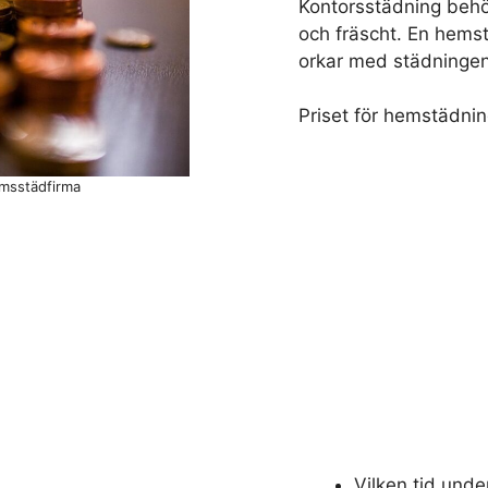
Kontorsstädning behöv
och fräscht. En hems
orkar med städningen e
Priset för hemstädnin
olmsstädfirma
Vilken tid unde