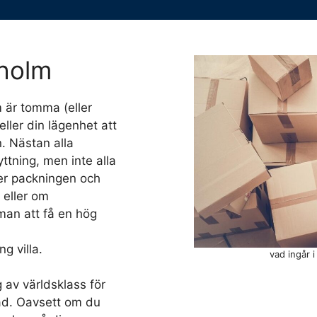
kholm
m är tomma (eller
ller din lägenhet att
n. Nästan alla
yttning, men inte alla
ter packningen och
 eller om
 man att få en hög
ng villa.
vad ingår i
 av världsklass för
tad. Oavsett om du