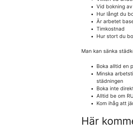
Vid bokning av
Hur långt du bo
Är arbetet base
Timkostnad
Hur stort du bo
Man kan sänka städk
Boka alltid en 
Minska arbetst
städningen
Boka inte direk
Alltid be om R
Kom ihåg att jä
Här komme