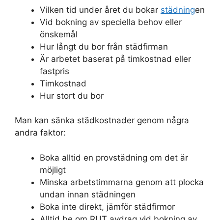
Vilken tid under året du bokar
städning
en
Vid bokning av speciella behov eller
önskemål
Hur långt du bor från städfirman
Är arbetet baserat på timkostnad eller
fastpris
Timkostnad
Hur stort du bor
Man kan sänka städkostnader genom några
andra faktor:
Boka alltid en provstädning om det är
möjligt
Minska arbetstimmarna genom att plocka
undan innan städningen
Boka inte direkt, jämför städfirmor
Alltid be om RUT avdrag vid bokning av