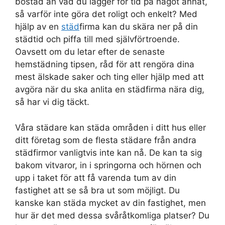
bostad än vad du lägger för tid på något annat,
så varför inte göra det roligt och enkelt? Med
hjälp av en
städ
firma kan du skära ner på din
städtid och piffa till med självförtroende.
Oavsett om du letar efter de senaste
hemstädning tipsen, råd för att rengöra dina
mest älskade saker och ting eller hjälp med att
avgöra när du ska anlita en städfirma nära dig,
så har vi dig täckt.
Våra städare kan städa områden i ditt hus eller
ditt företag som de flesta städare från andra
städfirmor vanligtvis inte kan nå. De kan ta sig
bakom vitvaror, in i springorna och hörnen och
upp i taket för att få varenda tum av din
fastighet att se så bra ut som möjligt. Du
kanske kan städa mycket av din fastighet, men
hur är det med dessa svåråtkomliga platser? Du