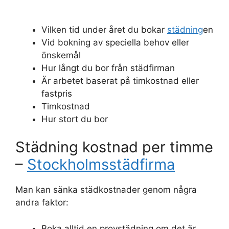
Vilken tid under året du bokar
städning
en
Vid bokning av speciella behov eller
önskemål
Hur långt du bor från städfirman
Är arbetet baserat på timkostnad eller
fastpris
Timkostnad
Hur stort du bor
Städning kostnad per timme
–
Stockholmsstädfirma
Man kan sänka städkostnader genom några
andra faktor:
Boka alltid en provstädning om det är