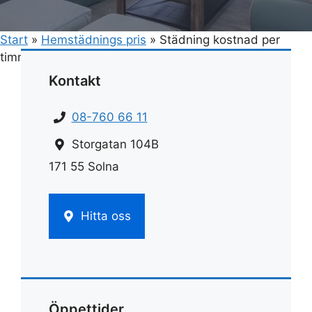
Start
»
Hemstädnings pris
»
Städning kostnad per
timme
Kontakt
08-760 66 11
Storgatan 104B
171 55 Solna
Hitta oss
Öppettider