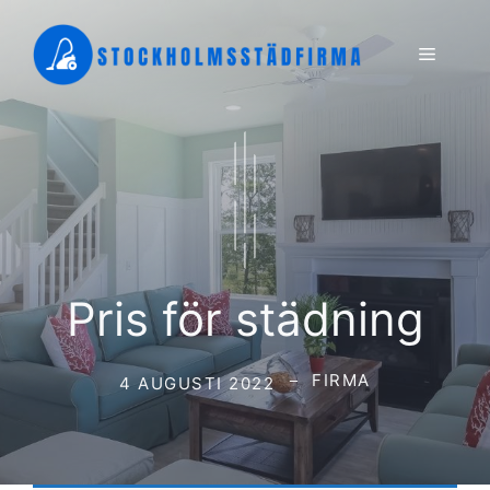
Hoppa
till
Meny
innehåll
Pris för städning
FIRMA
4 AUGUSTI 2022