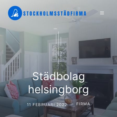
Hoppa
till
Meny
innehåll
Städbolag
helsingborg
FIRMA
11 FEBRUARI 2022