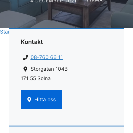
4 DECEMBER 2021
Start
»
Städ
»
Städa med bikarbonat och ättika
Kontakt
08-760 66 11
Storgatan 104B
171 55 Solna
Hitta oss