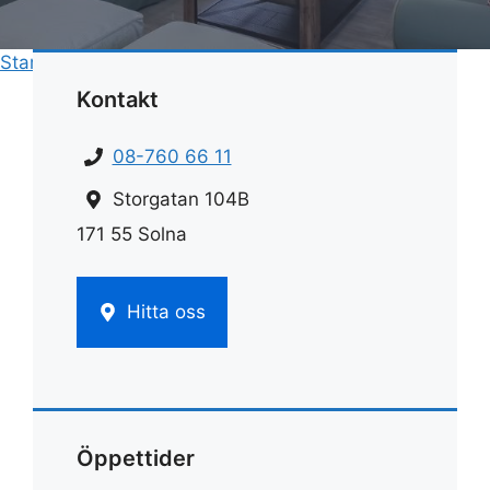
Start
»
Städfirma
»
Städfirma kungsholmen
Kontakt
08-760 66 11
Storgatan 104B
171 55 Solna
Hitta oss
Öppettider