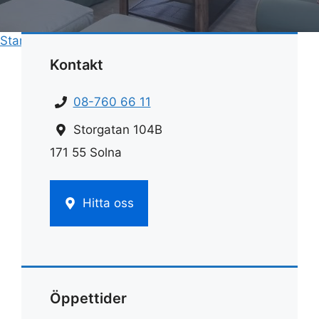
Start
»
Rengöring
»
Såpa ugnsrengöring
Kontakt
08-760 66 11
Storgatan 104B
171 55 Solna
Hitta oss
Öppettider