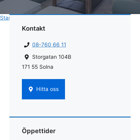
Start
»
Rengöring
»
Rengöra varmluftsugn
Kontakt
08-760 66 11
Storgatan 104B
171 55 Solna
Hitta oss
Öppettider