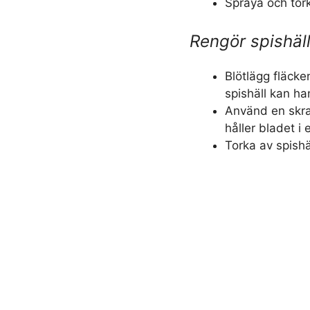
Spraya och tork
Rengör spishäl
Blötlägg fläcke
spishäll kan han
Använd en skra
håller bladet i 
Torka av spishä