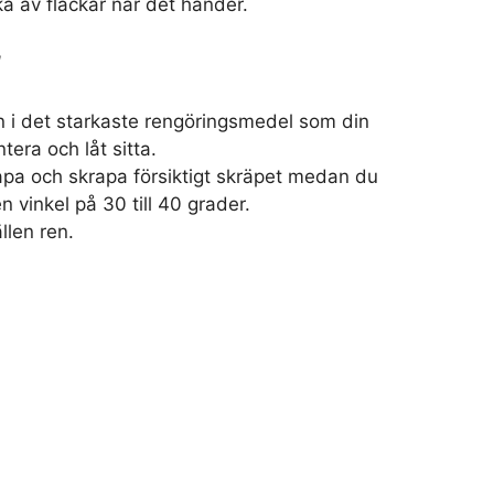
a av fläckar när det händer.
l
n i det starkaste rengöringsmedel som din
tera och låt sitta.
pa och skrapa försiktigt skräpet medan du
en vinkel på 30 till 40 grader.
llen ren.