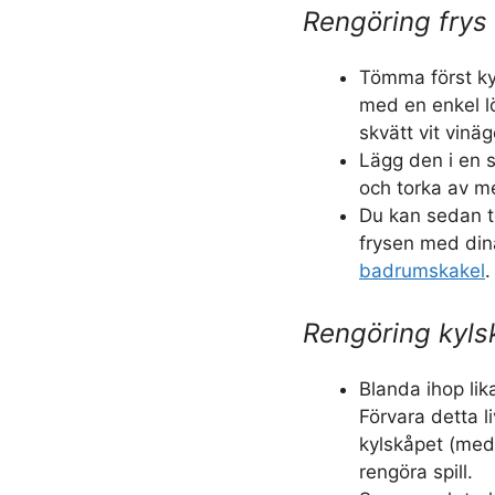
Rengöring frys
Tömma först ky
med en enkel l
skvätt vit vinä
Lägg den i en s
och torka av m
Du kan sedan t
frysen med din
badrumskakel
.
Rengöring kyls
Blanda ihop lik
Förvara detta 
kylskåpet (med e
rengöra spill.