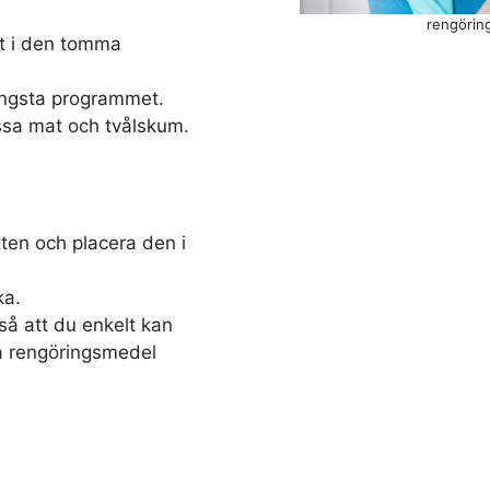
rengörin
et i den tomma
ängsta programmet.
ssa mat och tvålskum.
ten och placera den i
ka.
å att du enkelt kan
a rengöringsmedel