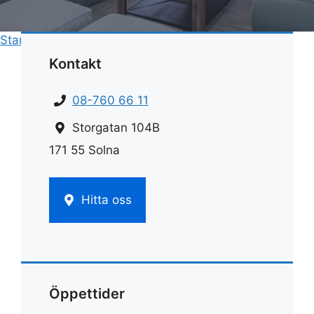
Start
»
Rengöring
»
Rengöringsmedel ättika
Kontakt
08-760 66 11
Storgatan 104B
171 55 Solna
Hitta oss
Öppettider