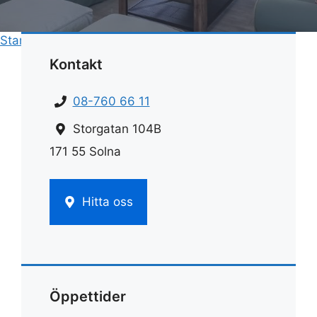
Start
»
Rengöring
»
Induktionshäll rengöring
Kontakt
08-760 66 11
Storgatan 104B
171 55 Solna
Hitta oss
Öppettider