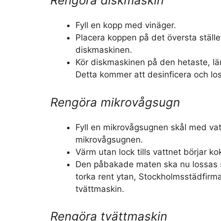
Rengöra diskmaskin
Fyll en kopp med vinäger.
Placera koppen på det översta ställ
diskmaskinen.
Kör diskmaskinen på den hetaste, l
Detta kommer att desinficera och lo
Rengöra mikrovågsugn
Fyll en mikrovågsugnen skål med vat
mikrovågsugnen.
Värm utan lock tills vattnet börjar ko
Den påbakade maten ska nu lossas s
torka rent ytan, Stockholmsstädfirm
tvättmaskin.
Rengöra tvättmaskin