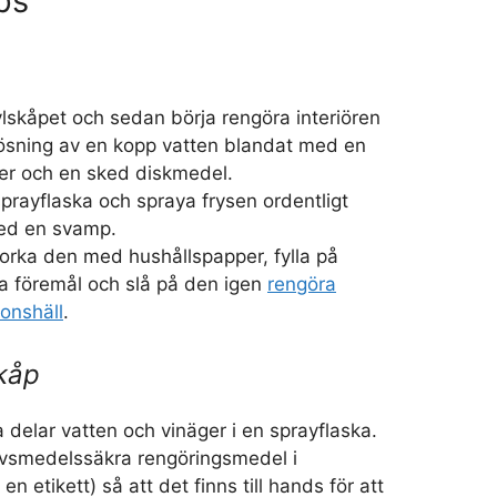
ps
lskåpet och sedan börja rengöra interiören
ösning av en kopp vatten blandat med en
ger och en sked diskmedel.
prayflaska och spraya frysen ordentligt
ed en svamp.
orka den med hushållspapper, fylla på
a föremål och slå på den igen
rengöra
onshäll
.
kåp
a delar vatten och vinäger i en sprayflaska.
livsmedelssäkra rengöringsmedel i
n etikett) så att det finns till hands för att