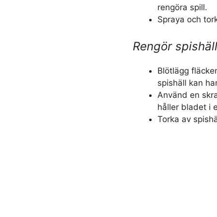
rengöra spill.
Spraya och tork
Rengör spishäl
Blötlägg fläcke
spishäll kan han
Använd en skra
håller bladet i 
Torka av spishä