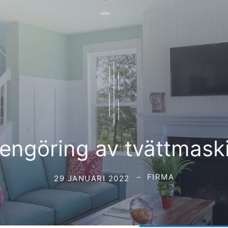
engöring av tvättmask
FIRMA
29 JANUARI 2022