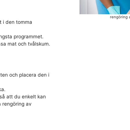
rengöring 
et i den tomma
ängsta programmet.
ssa mat och tvålskum.
ten och placera den i
ka.
å att du enkelt kan
a rengöring av