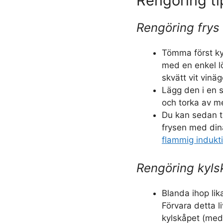
Rengöring ti
Rengöring frys
Tömma först ky
med en enkel l
skvätt vit vinä
Lägg den i en s
och torka av m
Du kan sedan t
frysen med din
flammig indukti
Rengöring kyls
Blanda ihop lik
Förvara detta 
kylskåpet (med e