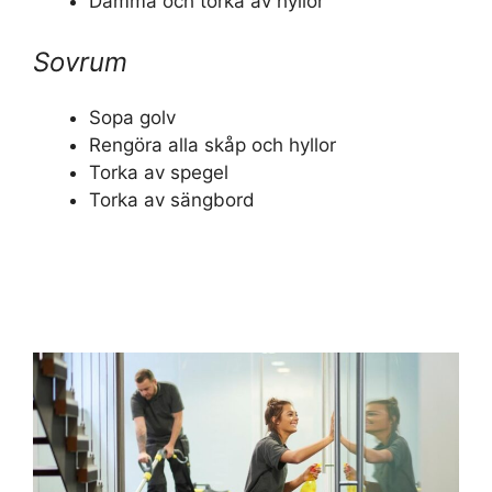
Damma och torka av hyllor
Sovrum
Sopa golv
Rengöra alla skåp och hyllor
Torka av spegel
Torka av sängbord