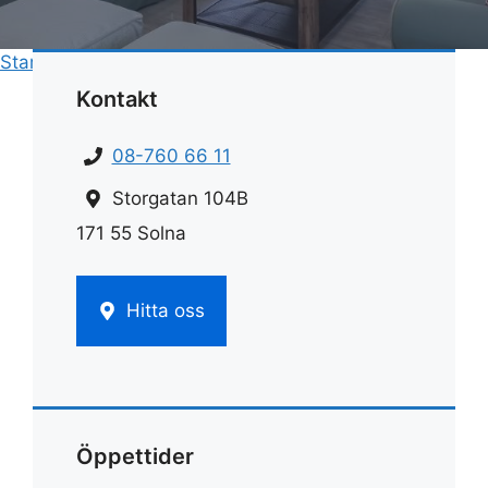
Start
»
Rengöring
»
Rengöra ugnsglaset
Kontakt
08-760 66 11
Storgatan 104B
171 55 Solna
Hitta oss
Öppettider