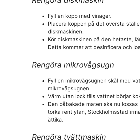
Rengöra diskmaskin
Fyll en kopp med vinäger.
Placera koppen på det översta ställ
diskmaskinen.
Kör diskmaskinen på den hetaste, l
Detta kommer att desinficera och lo
Rengöra mikrovågsugn
Fyll en mikrovågsugnen skål med vat
mikrovågsugnen.
Värm utan lock tills vattnet börjar ko
Den påbakade maten ska nu lossas s
torka rent ytan, Stockholmsstädfirm
ättika.
Rengöra tvättmaskin