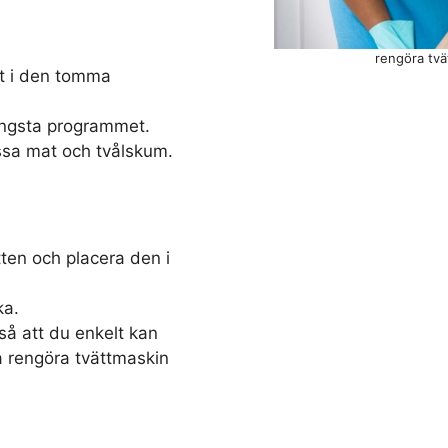
rengöra tvä
et i den tomma
ängsta programmet.
ssa mat och tvålskum.
ten och placera den i
ka.
å att du enkelt kan
a rengöra tvättmaskin