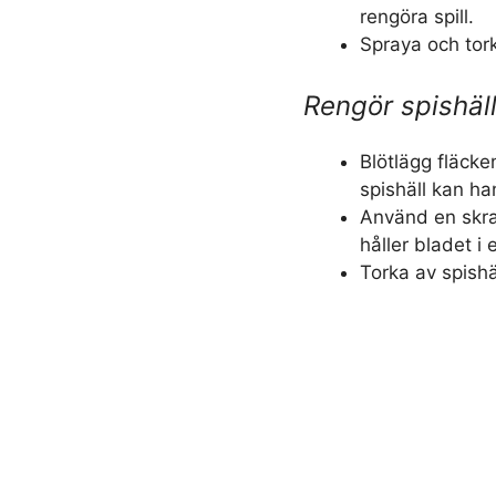
rengöra spill.
Spraya och tork
Rengör spishäl
Blötlägg fläcke
spishäll kan han
Använd en skra
håller bladet i 
Torka av spishä