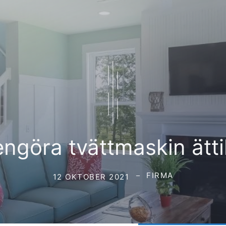
ngöra tvättmaskin ätt
FIRMA
12 OKTOBER 2021