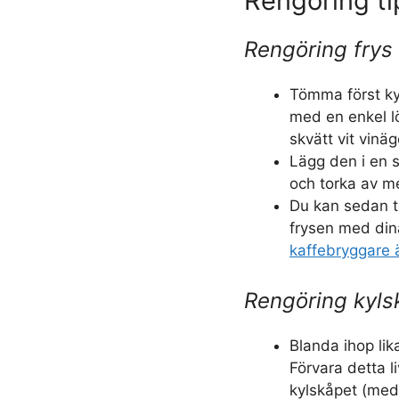
Rengöring ti
Rengöring frys
Tömma först ky
med en enkel l
skvätt vit vinä
Lägg den i en s
och torka av m
Du kan sedan t
frysen med din
kaffebryggare ä
Rengöring kyls
Blanda ihop lik
Förvara detta 
kylskåpet (med e