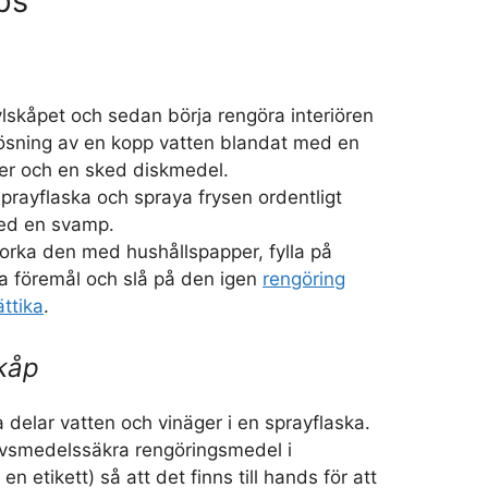
ps
lskåpet och sedan börja rengöra interiören
ösning av en kopp vatten blandat med en
ger och en sked diskmedel.
prayflaska och spraya frysen ordentligt
ed en svamp.
orka den med hushållspapper, fylla på
a föremål och slå på den igen
rengöring
ttika
.
kåp
a delar vatten och vinäger i en sprayflaska.
livsmedelssäkra rengöringsmedel i
n etikett) så att det finns till hands för att