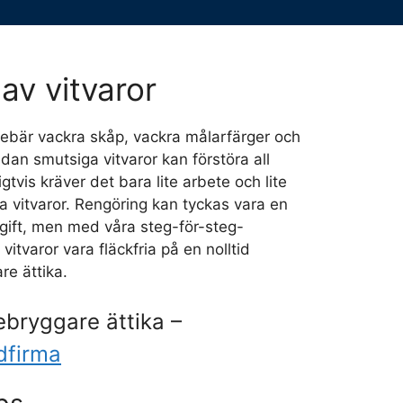
av vitvaror
nnebär vackra skåp, vackra målarfärger och
dan smutsiga vitvaror kan förstöra all
igtvis kräver det bara lite arbete och lite
na vitvaror. Rengöring kan tyckas vara en
gift, men med våra steg-för-steg-
vitvaror vara fläckfria på en nolltid
re ättika.
ebryggare ättika –
dfirma