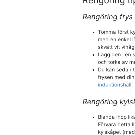
Rengöring ti
Rengöring frys
Tömma först ky
med en enkel l
skvätt vit vinä
Lägg den i en s
och torka av m
Du kan sedan t
frysen med din
induktionshäll
.
Rengöring kyls
Blanda ihop lik
Förvara detta 
kylskåpet (med e