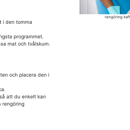
rengöring kaf
et i den tomma
ängsta programmet.
ssa mat och tvålskum.
ten och placera den i
ka.
å att du enkelt kan
a rengöring