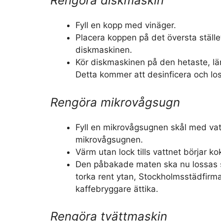
Rengöra diskmaskin
Fyll en kopp med vinäger.
Placera koppen på det översta ställ
diskmaskinen.
Kör diskmaskinen på den hetaste, l
Detta kommer att desinficera och lo
Rengöra mikrovågsugn
Fyll en mikrovågsugnen skål med vat
mikrovågsugnen.
Värm utan lock tills vattnet börjar ko
Den påbakade maten ska nu lossas s
torka rent ytan, Stockholmsstädfirm
kaffebryggare ättika.
Rengöra tvättmaskin