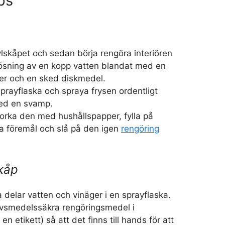
ps
lskåpet och sedan börja rengöra interiören
ösning av en kopp vatten blandat med en
ger och en sked diskmedel.
prayflaska och spraya frysen ordentligt
ed en svamp.
orka den med hushållspapper, fylla på
a föremål och slå på den igen
rengöring
kåp
a delar vatten och vinäger i en sprayflaska.
livsmedelssäkra rengöringsmedel i
n etikett) så att det finns till hands för att