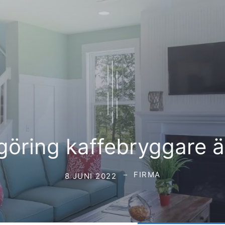
öring kaffebryggare ä
FIRMA
8 JUNI 2022