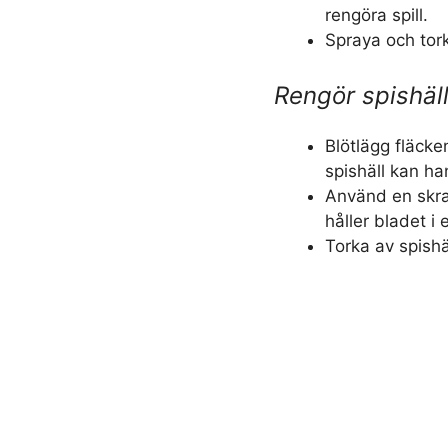
rengöra spill.
Spraya och tork
Rengör spishäl
Blötlägg fläcke
spishäll kan han
Använd en skra
håller bladet i 
Torka av spishä