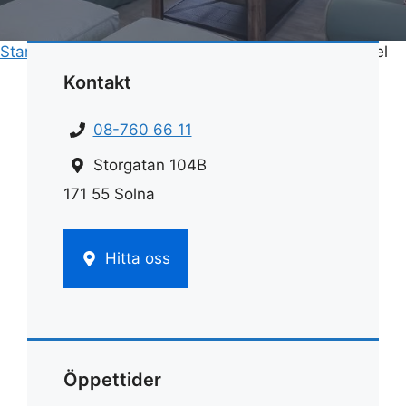
Start
»
Rengöring
»
Rengöra toalett maskindiskmedel
Kontakt
08-760 66 11
Storgatan 104B
171 55 Solna
Hitta oss
Öppettider