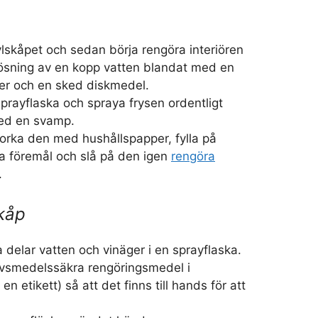
lskåpet och sedan börja rengöra interiören
ösning av en kopp vatten blandat med en
ger och en sked diskmedel.
prayflaska och spraya frysen ordentligt
ed en svamp.
orka den med hushållspapper, fylla på
a föremål och slå på den igen
rengöra
.
kåp
a delar vatten och vinäger i en sprayflaska.
livsmedelssäkra rengöringsmedel i
n etikett) så att det finns till hands för att