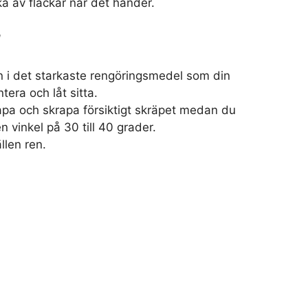
a av fläckar när det händer.
l
n i det starkaste rengöringsmedel som din
tera och låt sitta.
pa och skrapa försiktigt skräpet medan du
en vinkel på 30 till 40 grader.
llen ren.