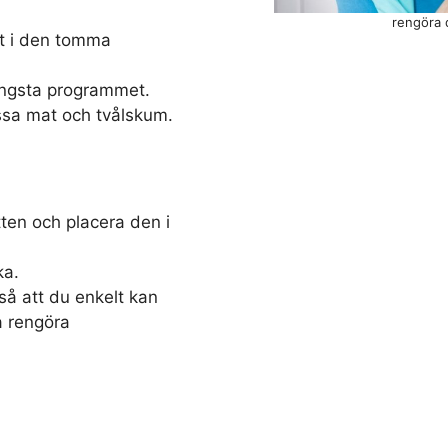
rengöra 
et i den tomma
ängsta programmet.
ssa mat och tvålskum.
ten och placera den i
ka.
å att du enkelt kan
a rengöra