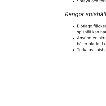
Spraya och tork
Rengör spishäl
Blötlägg fläcke
spishäll kan han
Använd en skra
håller bladet i 
Torka av spishä