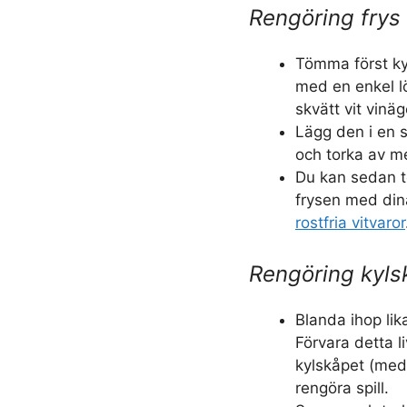
Rengöring frys
Tömma först ky
med en enkel l
skvätt vit vinä
Lägg den i en s
och torka av m
Du kan sedan t
frysen med din
rostfria vitvaror
Rengöring kyls
Blanda ihop lik
Förvara detta 
kylskåpet (med e
rengöra spill.