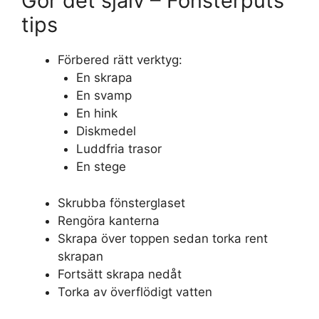
Gör det själv – Fönsterputs
tips
Förbered rätt verktyg:
En skrapa
En svamp
En hink
Diskmedel
Luddfria trasor
En stege
Skrubba fönsterglaset
Rengöra kanterna
Skrapa över toppen sedan torka rent
skrapan
Fortsätt skrapa nedåt
Torka av överflödigt vatten