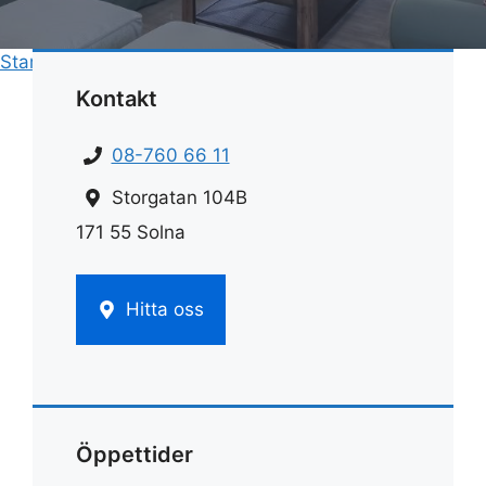
Start
»
Hemstädnings pris
»
Pris städning lägenhet
Kontakt
08-760 66 11
Storgatan 104B
171 55 Solna
Hitta oss
Öppettider