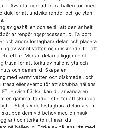
er. f. Avsluta med att torka hällen torr med
erduk för att undvika ränder och ge ytan
s.
g av gashällen och se till att den är helt
åbörjar rengöringsprocessen. b. Ta bort
er och andra löstagbara delar, och placera
ning av varmt vatten och diskmedel för att
ch fett. c. Medan delarna ligger i blöt,
g trasa för att torka av hällens yta och
smuts och damm. d. Skapa en
ing med varmt vatten och diskmedel, och
trasa eller svamp för att skrubba hällens
 e. För envisa fläckar kan du använda en
om en gammal tandborste, för att skrubba
ktigt. f. Skölj av de löstagbara delarna som
och skrubba dem vid behov med en mjuk
oggrant och torka torrt innan du
em på hällen. g. Torka av hällens yta med