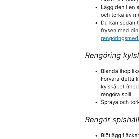
Lägg den i en s
och torka av m
Du kan sedan t
frysen med din
rengöringsmed
Rengöring kyls
Blanda ihop lik
Förvara detta 
kylskåpet (med e
rengöra spill.
Spraya och tork
Rengör spishäl
Blötlägg fläcke