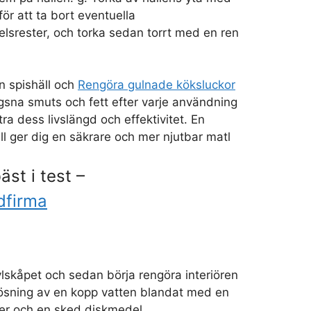
för att ta bort eventuella
lsrester, och torka sedan torrt med en ren
n spishäll och
Rengöra gulnade köksluckor
gsna smuts och fett efter varje användning
ra dess livslängd och effektivitet. En
ll ger dig en säkrare och mer njutbar matl
äst i test –
dfirma
lskåpet och sedan börja rengöra interiören
ösning av en kopp vatten blandat med en
ger och en sked diskmedel.