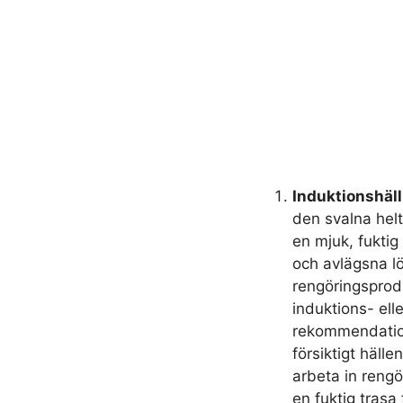
Induktionshäll
den svalna helt
en mjuk, fuktig 
och avlägsna l
rengöringsprodu
induktions- elle
rekommendation
försiktigt häll
arbeta in rengö
en fuktig trasa