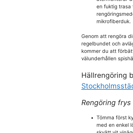
en fuktig trasa 
rengöringsmede
mikrofiberduk.
Genom att rengöra di
regelbundet och avlä
kommer du att förbätt
välunderhållen spishä
Hällrengöring b
Stockholmsstä
Rengöring frys
Tömma först ky
med en enkel l
skvätt vit vinä