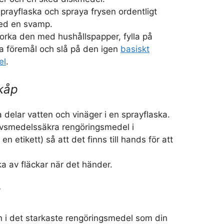
prayflaska och spraya frysen ordentligt
ed en svamp.
orka den med hushållspapper, fylla på
a föremål och slå på den igen
basiskt
el
.
kåp
a delar vatten och vinäger i en sprayflaska.
livsmedelssäkra rengöringsmedel i
n etikett) så att det finns till hands för att
a av fläckar när det händer.
l
n i det starkaste rengöringsmedel som din