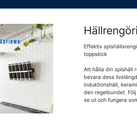
Hällrengör
Effektiv spishällsrengö
toppskick
Att hålla din spishäll 
bevara dess livsläng
induktionshäll, keramik
den regelbundet. Följ 
se ut och fungera som