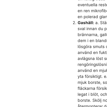
eventuella rest
en ren mikrofib
en polerad glan
Gashäll:
a. Stän
sval innan du p
brännarna, gall
dem i en bland
lösgöra smuts o
använd en fukti
avlägsna löst 
rengöringslösn
använd en mjuk 
yta försiktigt.
mjuk borste, s
fläckarna försi
legat i blöt, 
borste. Skölj n
återmonterar d