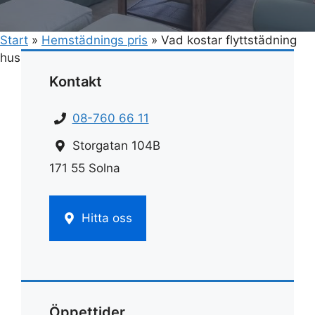
Start
»
Hemstädnings pris
»
Vad kostar flyttstädning
hus
Kontakt
08-760 66 11
Storgatan 104B
171 55 Solna
Hitta oss
Öppettider